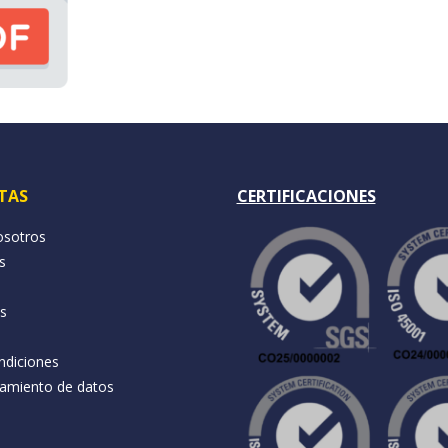
TAS
CERTIFICACIONES
osotros
s
és
ndiciones
atamiento de datos