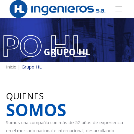
GRUPO HL
Inicio
|
Grupo HL
QUIENES
SOMOS
Somos una compañía con más de 52 años de experiencia
en el mercado nacional e internacional, desarrollando