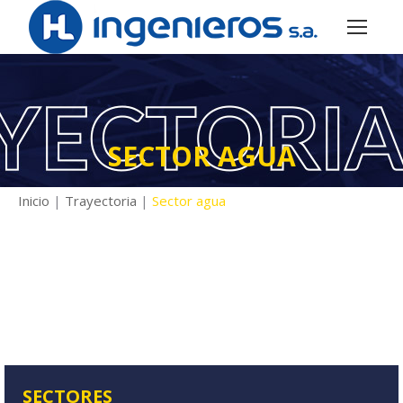
SECTOR AGUA
Inicio
|
Trayectoria
|
Sector agua
SECTORES